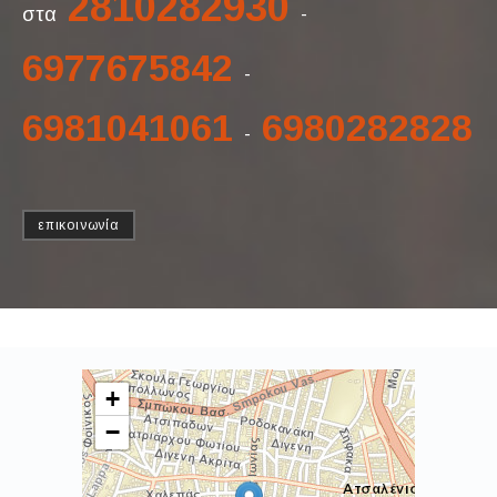
2810282930
στα
-
6977675842
-
6981041061
6980282828
-
επικοινωνία
+
−