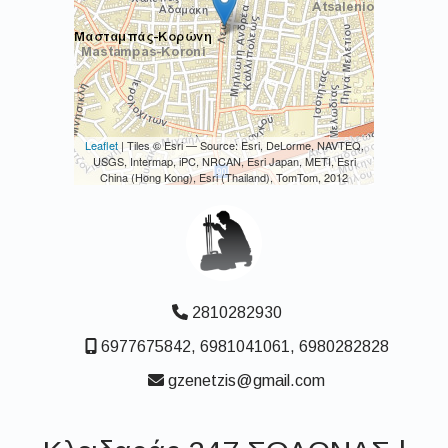
Leaflet
| Tiles © Esri — Source: Esri, DeLorme, NAVTEQ,
USGS, Intermap, iPC, NRCAN, Esri Japan, METI, Esri
China (Hong Kong), Esri (Thailand), TomTom, 2012
2810282930
6977675842, 6981041061, 6980282828
gzenetzis@gmail.com